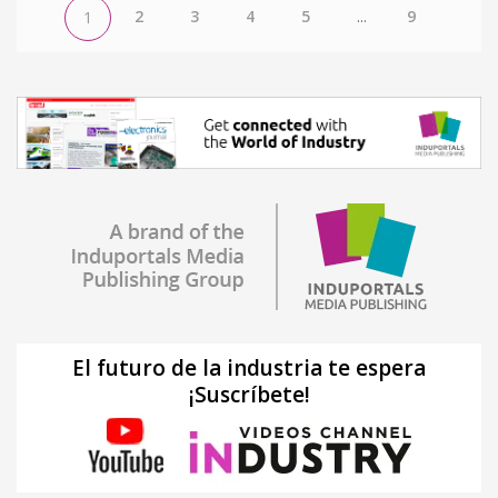
2
3
4
5
...
9
1
El futuro de la industria te espera
¡Suscríbete!