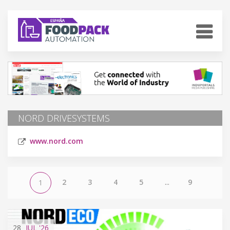
NORD DRIVESYSTEMS
www.nord.com
2
3
4
5
...
9
1
28
JUL
'26