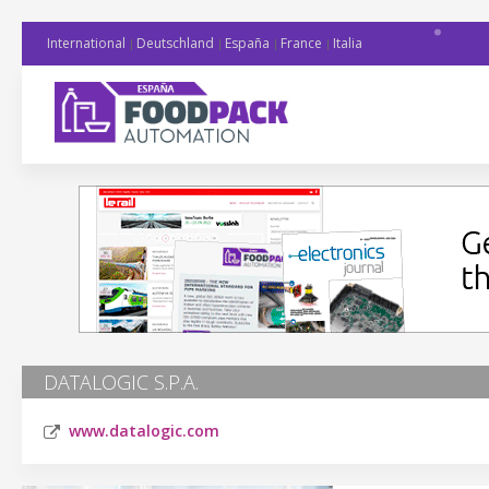
International
Deutschland
España
France
Italia
DATALOGIC S.P.A.
www.datalogic.com