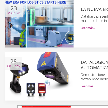
23
LA NUEVA ER
MAR
'26
Datalogic presen
más rápidas e int
Leer más…
28
DATALOGIC 
OCT
'25
AUTOMATIZA
Demostraciones e
trazabilidad indus
Leer más…