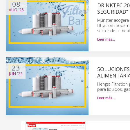
08
DRINKTEC 20
AUG
'25
SEGURIDAD”
Münster acogerá 
filtración modern
sector de alimen
Leer más…
23
SOLUCIONES 
JUN
'25
ALIMENTARI
Hengst Filtration
para líquidos, ga
Leer más…