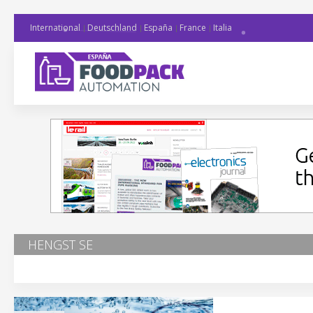
International
Deutschland
España
France
Italia
HENGST SE