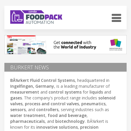
BÜRKERT NEWS
BÃ¼rkert Fluid Control Systems
, headquartered in
Ingelfingen, Germany
, is a leading manufacturer of
measurement
and
control systems
for
liquids
and
gases
. The company's product range includes
solenoid
valves
,
process and control valves
,
pneumatics
,
sensors
, and
controllers
, serving industries such as
water treatment
,
food and beverage
,
pharmaceuticals
, and
biotechnology
. BÃ¼rkert is
known for its
innovative solutions
,
precision