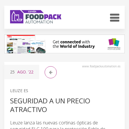
www.foodpackautomation.es
25
AGO.
'22
LEUZE ES
SEGURIDAD A UN PRECIO
ATRACTIVO
Leuze lanza las nuevas cortinas ópticas de
seguridad ELC 100 para la protección fiable de