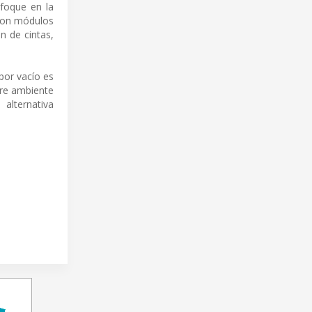
nfoque en la
 con módulos
n de cintas,
por vacío es
ire ambiente
alternativa