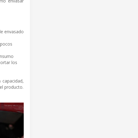
ómo envasar
 de envasado
 pocos
consumo
ortar los
 capacidad,
el producto.