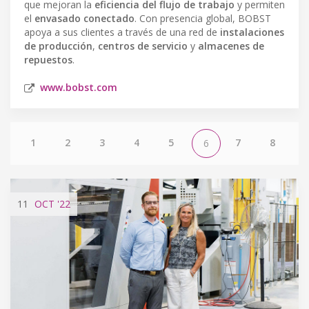
que mejoran la
eficiencia del flujo de trabajo
y permiten
el
envasado conectado
. Con presencia global, BOBST
apoya a sus clientes a través de una red de
instalaciones
de producción
,
centros de servicio
y
almacenes de
repuestos
.
www.bobst.com
1
2
3
4
5
7
8
6
11
OCT
'22