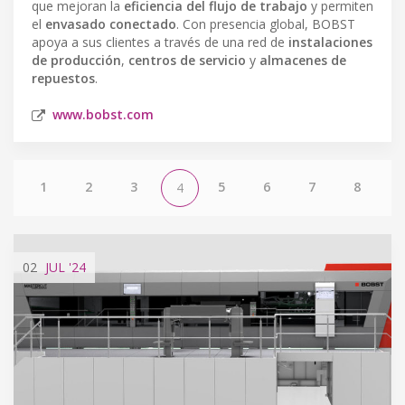
que mejoran la
eficiencia del flujo de trabajo
y permiten
el
envasado conectado
. Con presencia global, BOBST
apoya a sus clientes a través de una red de
instalaciones
de producción
,
centros de servicio
y
almacenes de
repuestos
.
www.bobst.com
1
2
3
5
6
7
8
4
02
JUL
'24