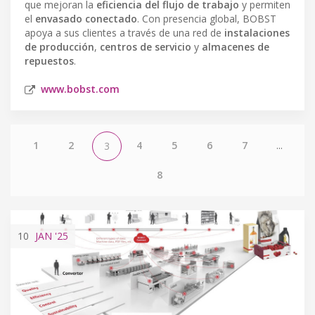
que mejoran la
eficiencia del flujo de trabajo
y permiten
el
envasado conectado
. Con presencia global, BOBST
apoya a sus clientes a través de una red de
instalaciones
de producción
,
centros de servicio
y
almacenes de
repuestos
.
www.bobst.com
1
2
4
5
6
7
...
3
8
10
JAN
'25