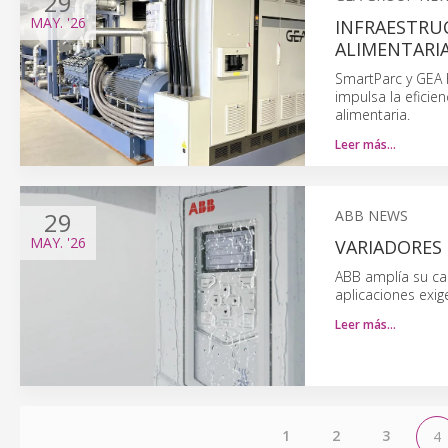
29
MAY.
'26
INFRAESTRU
ALIMENTARI
SmartParc y GEA 
impulsa la eficie
alimentaria.
Leer más…
29
ABB NEWS
MAY.
'26
VARIADORES 
ABB amplía su ca
aplicaciones exig
Leer más…
1
2
3
4