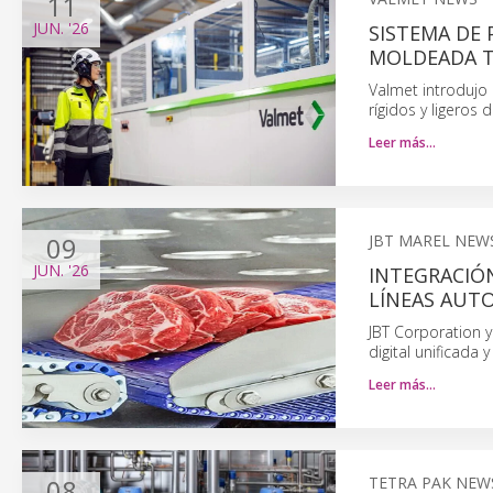
11
JUN.
'26
SISTEMA DE 
MOLDEADA T
Valmet introdujo
rígidos y ligeros
Leer más…
09
JBT MAREL NEW
JUN.
'26
INTEGRACIÓ
LÍNEAS AUT
JBT Corporation y
digital unificada
Leer más…
08
TETRA PAK NEW