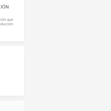
CIÓN
ción que
roducción