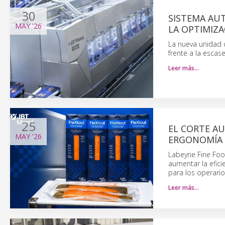
30
SISTEMA AU
MAY
'26
LA OPTIMIZ
La nueva unidad 
frente a la escas
Leer más…
25
EL CORTE A
MAY
'26
ERGONOMÍA
Labeyrie Fine F
aumentar la efici
para los operario
Leer más…