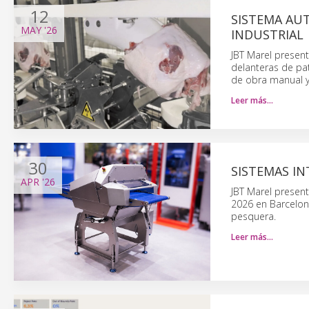
12
SISTEMA AU
MAY
'26
INDUSTRIAL
JBT Marel presen
delanteras de pa
de obra manual y
Leer más…
30
SISTEMAS I
APR
'26
JBT Marel presen
2026 en Barcelon
pesquera.
Leer más…