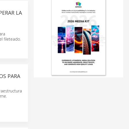
PERAR LA
ara
l fileteado.
OS PARA
raestructura
rne.