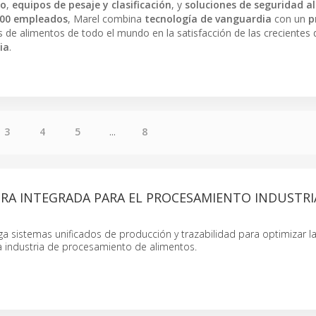
do
,
equipos de pesaje y clasificación
, y
soluciones de seguridad a
000 empleados
, Marel combina
tecnología de vanguardia
con un
p
 de alimentos de todo el mundo en la satisfacción de las creciente
ia
.
3
4
5
...
8
RA INTEGRADA PARA EL PROCESAMIENTO INDUSTRI
ga sistemas unificados de producción y trazabilidad para optimizar l
a industria de procesamiento de alimentos.