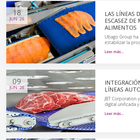
18
LAS LÍNEAS
JUN
'26
ESCASEZ DE
ALIMENTOS
Ubago Group ha i
estabilizar la pr
Leer más…
09
INTEGRACIÓ
JUN
'26
LÍNEAS AUT
JBT Corporation y
digital unificada
Leer más…