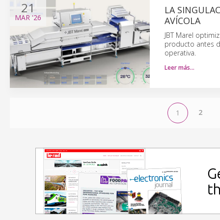
21
LA SINGULA
MAR
'26
AVÍCOLA
JBT Marel optimi
producto antes de
operativa.
Leer más…
2
1