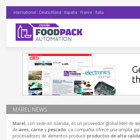
International
Deutschland
España
France
Italia
MAREL NEWS
Marel
, con sede en Islandia, es un proveedor global líder de
so
de
aves
,
carne
y
pescado
. La compañía ofrece una amplia g
procesadores de alimentos producir
productos de alta calid