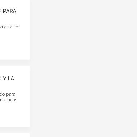
 PARA
ara hacer
 Y LA
ado para
gonómicos