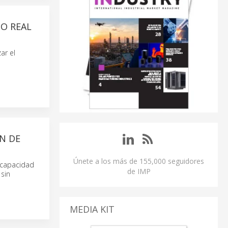
O REAL
ar el
N DE
Únete a los más de 155,000 seguidores
 capacidad
de IMP
sin
MEDIA KIT