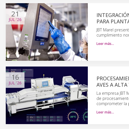
21
INTEGRACIÓ
JUL
'26
PARA PLANT
JBT Marel present
cumplimiento nor
Leer más…
16
PROCESAMIEN
JUL
'26
AVES A ALTA
La empresa JBT M
de procesamiento
comprometer la p
Leer más…