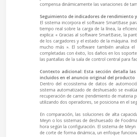
compensa dinámicamente las variaciones de tam
Seguimiento de indicadores de rendimiento
El sistema incorpora el software SmartBase para c
tiempo real sobre la carga de la línea, la efic
explica: « Gracias al software SmartBase, la panta
de los cargadores y el estado de la máquina. Indi
mucho más ». El software también analiza el 
completadas con éxito, los daños en los soporte
las pantallas de la sala de control central para fa
Contexto adicional: Esta sección detalla las
incluidos en el anuncio original del producto
Dentro del ecosistema de datos de automoción
sistema automatizado de deshuesado se evalúa m
recuperación de carne (rendimiento de materia 
utilizando dos operadores, se posiciona en el s
En comparación, las soluciones de alta capac
Meyn o los sistemas de deshuesado de Foodmate,
hora según la configuración. El sistema de Meyn u
de corte de forma dinámica, un enfoque funcion