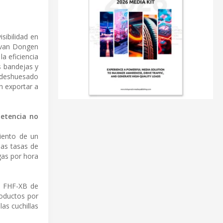
sibilidad en
u van Dongen
la eficiencia
s bandejas y
 deshuesado
n exportar a
petencia no
iento de un
las tasas de
gas por hora
s FHF-XB de
roductos por
las cuchillas