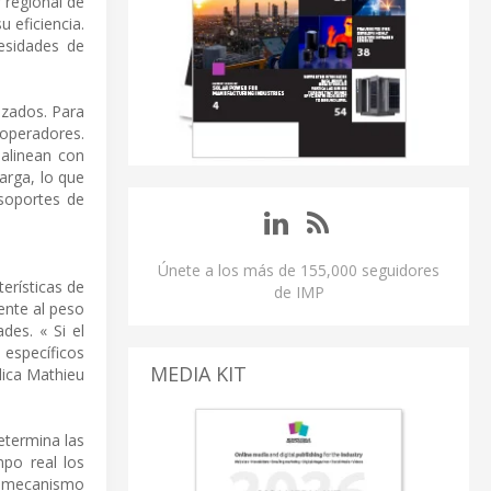
 regional de
 eficiencia.
esidades de
izados. Para
 operadores.
alinean con
arga, lo que
soportes de
Únete a los más de 155,000 seguidores
erísticas de
de IMP
ente al peso
des. « Si el
 específicos
MEDIA KIT
lica Mathieu
etermina las
po real los
e mecanismo