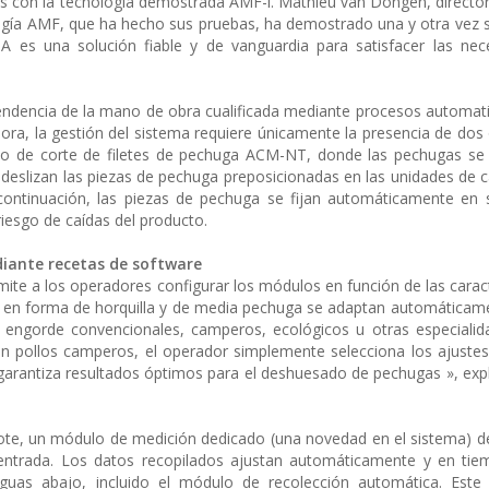
 con la tecnología demostrada AMF-i. Mathieu van Dongen, director
logía AMF, que ha hecho sus pruebas, ha demostrado una y otra vez su
 es una solución fiable y de vanguardia para satisfacer las nec
pendencia de la mano de obra cualificada mediante procesos automat
ra, la gestión del sistema requiere únicamente la presencia de dos
lo de corte de filetes de pechuga ACM-NT, donde las pechugas se 
 deslizan las piezas de pechuga preposicionadas en las unidades de c
continuación, las piezas de pechuga se fijan automáticamente en 
riesgo de caídas del producto.
diante recetas de software
ite a los operadores configurar los módulos en función de las caract
e en forma de horquilla y de media pechuga se adaptan automáticam
e engorde convencionales, camperos, ecológicos u otras especialida
en pollos camperos, el operador simplemente selecciona los ajustes
to garantiza resultados óptimos para el deshuesado de pechugas », exp
 lote, un módulo de medición dedicado (una novedad en el sistema) d
entrada. Los datos recopilados ajustan automáticamente y en tiem
uas abajo, incluido el módulo de recolección automática. Est