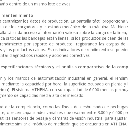
año dentro de un mismo lote de aves.
 y mantenimiento
entralizar los datos de producción. La pantalla táctil proporciona vi
iencia de los cargadores y el estado mecánico de la máquina. Mathie
lla táctil da acceso a información valiosa sobre la carga de la línea, 
ca si todas las bandejas están llenas, si los productos se caen de la
rendimiento por soporte de producto, registrando las etapas de
s y los productos caídos. Estos indicadores de rendimiento se puede
cilitar diagnósticos rápidos y acciones correctivas.
 especificaciones técnicas y el análisis comparativo de la com
 y los marcos de automatización industrial en general, el rendim
ediante la capacidad por hora, la superficie ocupada en planta y 
prima). El sistema ATHENA, con su capacidad de 6.000 medias pechu
egmento de capacidad media-alta del mercado.
idad de la competencia, como las líneas de deshuesado de pechuga
 ofrecen capacidades variables que oscilan entre 3.000 y 6.000 p
tiliza sensores de pesaje y cámaras de visión industrial para ajustar 
almente similar al módulo de medición que se encuentra en ATHENA.