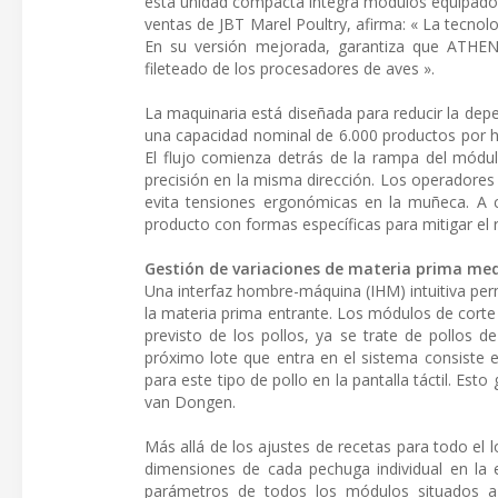
esta unidad compacta integra módulos equipados
ventas de JBT Marel Poultry, afirma: « La tecno
En su versión mejorada, garantiza que ATHENA
fileteado de los procesadores de aves ».
La maquinaria está diseñada para reducir la de
una capacidad nominal de 6.000 productos por ho
El flujo comienza detrás de la rampa del módu
precisión en la misma dirección. Los operadores
evita tensiones ergonómicas en la muñeca. A 
producto con formas específicas para mitigar el 
Gestión de variaciones de materia prima me
Una interfaz hombre-máquina (IHM) intuitiva perm
la materia prima entrante. Los módulos de cort
previsto de los pollos, ya se trate de pollos d
próximo lote que entra en el sistema consiste 
para este tipo de pollo en la pantalla táctil. Es
van Dongen.
Más allá de los ajustes de recetas para todo el
dimensiones de cada pechuga individual en la 
parámetros de todos los módulos situados ag