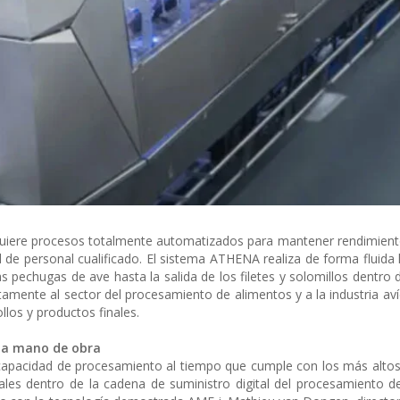
requiere procesos totalmente automatizados para mantener rendimien
d de personal cualificado. El sistema ATHENA realiza de forma fluida 
s pechugas de ave hasta la salida de los filetes y solomillos dentro 
tamente al sector del procesamiento de alimentos y a la industria aví
llos y productos finales.
 la mano de obra
capacidad de procesamiento al tiempo que cumple con los más alto
riales dentro de la cadena de suministro digital del procesamiento d